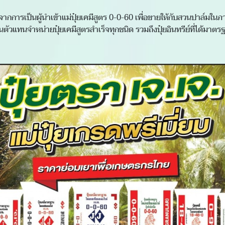
ิ่มจากการเป็นผู้นำเข้าแม่ปุ๋ยเคมีสูตร 0-0-60 เพื่อขายให้กับสวนปาล์มในภา
นตัวแทนจำหน่ายปุ๋ยเคมีสูตรสำเร็จทุกชนิด รวมถึงปุ๋ยอินทรีย์ที่ได้ม