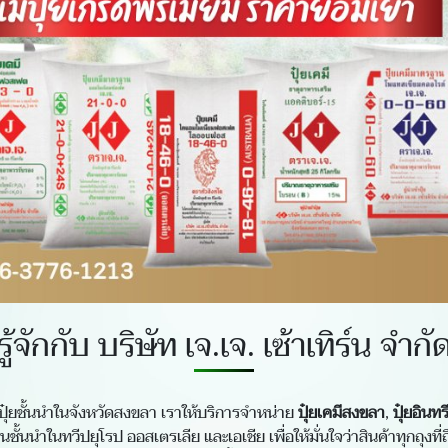
รู้จักกับ บริษัท เจ.เจ. เซ้าเทิร์น จำกั
ปุ๋ยชั้นนำในจังหวัดสงขลา เราให้บริการจำหน่าย
ปุ๋ยเคมีสงขลา
,
ปุ๋ยอินทรี
ั้นนำในทวีปยุโรป ออสเตรเลีย และเอเชีย เพื่อให้มั่นใจว่าสินค้าทุกถุงท