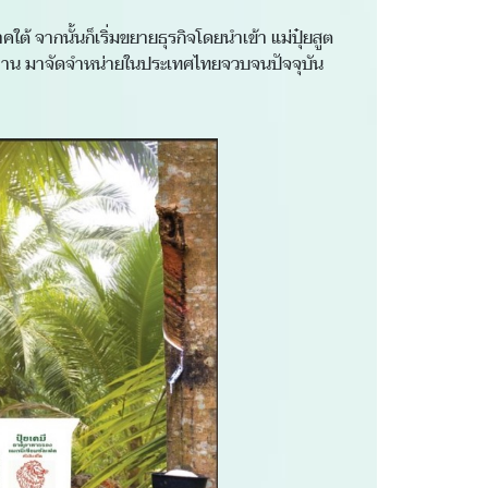
คใต้ จากนั้นก็เริ่มขยายธุรกิจโดยนำเข้า แม่ปุ๋ยสูต
าตรฐาน มาจัดจำหน่ายในประเทศไทยจวบจนปัจจุบัน